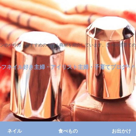
ンのやり方・おすすめのネイル商材を紹介しています。日々の子育ての
ルフネイル好き主婦・アイリスト主婦・子育てブログ^ ^
ネイル
食べもの
お出かけ