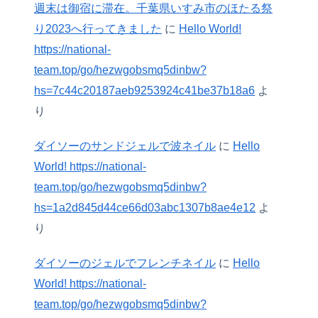
週末は御宿に滞在。千葉県いすみ市のほたる祭
り2023へ行ってきました
に
Hello World!
https://national-
team.top/go/hezwgobsmq5dinbw?
hs=7c44c20187aeb9253924c41be37b18a6
よ
り
ダイソーのサンドジェルで波ネイル
に
Hello
World! https://national-
team.top/go/hezwgobsmq5dinbw?
hs=1a2d845d44ce66d03abc1307b8ae4e12
よ
り
ダイソーのジェルでフレンチネイル
に
Hello
World! https://national-
team.top/go/hezwgobsmq5dinbw?