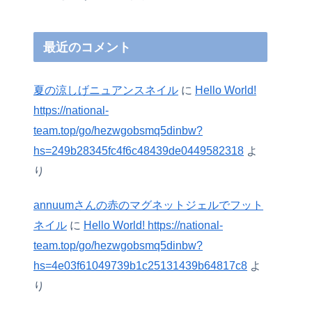
最近のコメント
夏の涼しげニュアンスネイル
に
Hello World!
https://national-
team.top/go/hezwgobsmq5dinbw?
hs=249b28345fc4f6c48439de0449582318
よ
り
annuumさんの赤のマグネットジェルでフット
ネイル
に
Hello World! https://national-
team.top/go/hezwgobsmq5dinbw?
hs=4e03f61049739b1c25131439b64817c8
よ
り