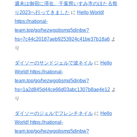
週末は御宿に滞在。千葉県いすみ市のほたる祭
り2023へ行ってきました
に
Hello World!
https://national-
team.top/go/hezwgobsmq5dinbw?
hs=7c44c20187aeb9253924c41be37b18a6
よ
り
ダイソーのサンドジェルで波ネイル
に
Hello
World! https://national-
team.top/go/hezwgobsmq5dinbw?
hs=1a2d845d44ce66d03abc1307b8ae4e12
よ
り
ダイソーのジェルでフレンチネイル
に
Hello
World! https://national-
team.top/go/hezwgobsmq5dinbw?