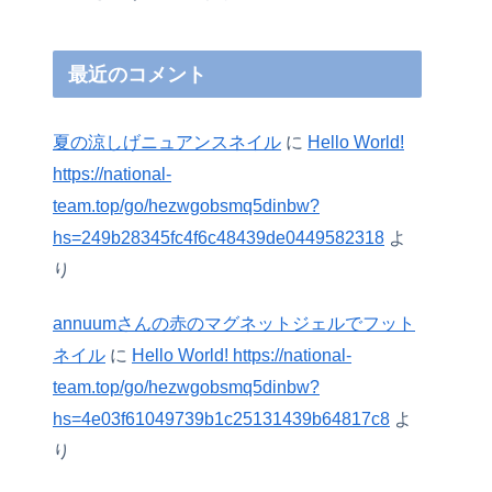
最近のコメント
夏の涼しげニュアンスネイル
に
Hello World!
https://national-
team.top/go/hezwgobsmq5dinbw?
hs=249b28345fc4f6c48439de0449582318
よ
り
annuumさんの赤のマグネットジェルでフット
ネイル
に
Hello World! https://national-
team.top/go/hezwgobsmq5dinbw?
hs=4e03f61049739b1c25131439b64817c8
よ
り