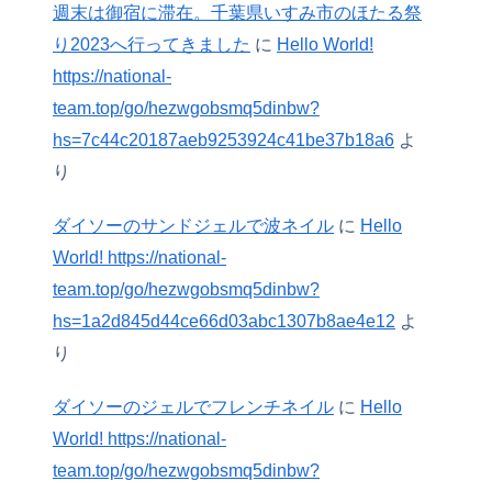
週末は御宿に滞在。千葉県いすみ市のほたる祭
り2023へ行ってきました
に
Hello World!
https://national-
team.top/go/hezwgobsmq5dinbw?
hs=7c44c20187aeb9253924c41be37b18a6
よ
り
ダイソーのサンドジェルで波ネイル
に
Hello
World! https://national-
team.top/go/hezwgobsmq5dinbw?
hs=1a2d845d44ce66d03abc1307b8ae4e12
よ
り
ダイソーのジェルでフレンチネイル
に
Hello
World! https://national-
team.top/go/hezwgobsmq5dinbw?