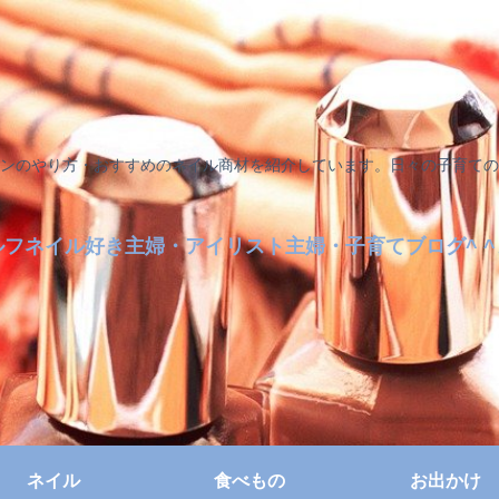
ンのやり方・おすすめのネイル商材を紹介しています。日々の子育ての
ルフネイル好き主婦・アイリスト主婦・子育てブログ^ ^
ネイル
食べもの
お出かけ