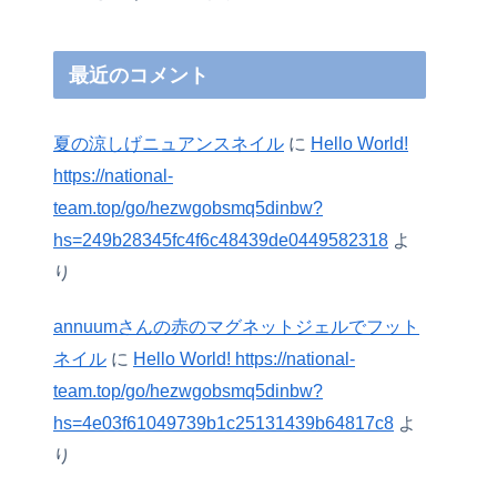
最近のコメント
夏の涼しげニュアンスネイル
に
Hello World!
https://national-
team.top/go/hezwgobsmq5dinbw?
hs=249b28345fc4f6c48439de0449582318
よ
り
annuumさんの赤のマグネットジェルでフット
ネイル
に
Hello World! https://national-
team.top/go/hezwgobsmq5dinbw?
hs=4e03f61049739b1c25131439b64817c8
よ
り