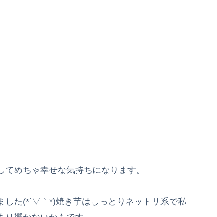
してめちゃ幸せな気持ちになります。
した(*´▽｀*)焼き芋はしっとりネットリ系で私
まり響かないかもです。