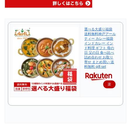
選べる大盛り福袋
送料無料神戸アール
ティー カレー福袋
インドカレー イン
ド料理 ギフト 母の
日 父の日 食べ比べ
詰め合わせ お取り
寄せ まとめ買い 送
料無料 gift set
楽
天
で
購
入