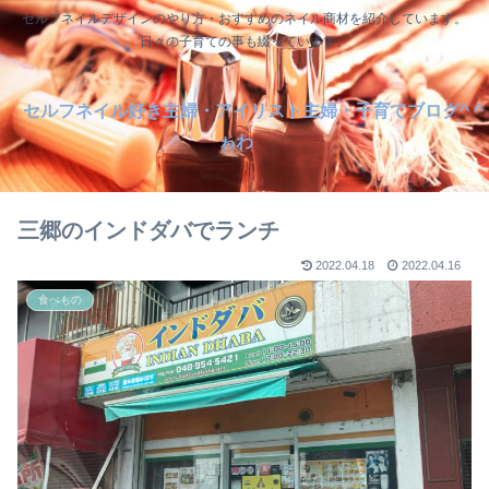
セルフネイルデザインのやり方・おすすめのネイル商材を紹介しています。
日々の子育ての事も綴っています。
セルフネイル好き主婦・アイリスト主婦・子育てブログ^ ^
ゎわ
三郷のインドダバでランチ
2022.04.18
2022.04.16
食べもの