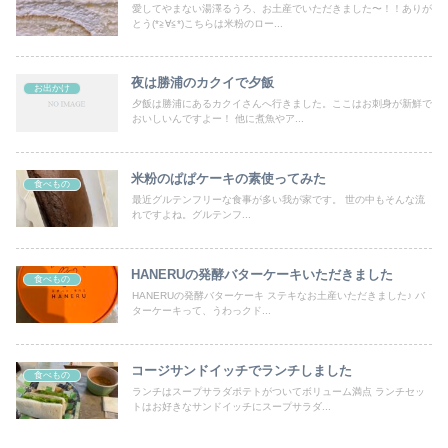
愛してやまない湯澤るうろ、お土産でいただきました〜！！ありが
とう(*≧∀≦*)こちらは米粉のロー...
夜は勝浦のカクイで夕飯
お出かけ
夕飯は勝浦にあるカクイさんへ行きました。ここはお刺身が新鮮で
おいしいんですよー！ 他に煮魚やア...
米粉のぱぱケーキの素使ってみた
食べもの
最近グルテンフリーな食事が多い我が家です。 世の中もそんな流
れですよね。グルテンフ...
HANERUの発酵バターケーキいただきました
食べもの
HANERUの発酵バターケーキ ステキなお土産いただきました♪ バ
ターケーキって、うわっクド...
コージサンドイッチでランチしました
食べもの
ランチはスープサラダポテトがついてボリューム満点 ランチセッ
トはお好きなサンドイッチにスープサラダ...