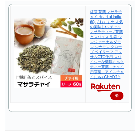
紅茶 茶葉 マサラチ
ャイ Heart of India
60g / おすすめ 人気
の美味しい チャイ
マサラティー / 茶葉
とスパイス 生姜 ジ
ンジャー カルダモ
ン シナモン クロー
ブ ベイリーフ アッ
サムCTC使用 スパ
イシーな濃厚ミルク
ティー茶葉 チャイ
用茶葉 アイスチャ
イにも / CHAIY1Y
楽
天
で
購
入