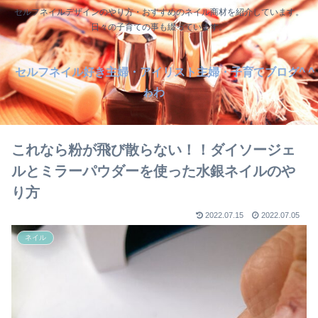
セルフネイルデザインのやり方・おすすめのネイル商材を紹介しています。
日々の子育ての事も綴っています。
セルフネイル好き主婦・アイリスト主婦・子育てブログ^ ^
ゎわ
これなら粉が飛び散らない！！ダイソージェ
ルとミラーパウダーを使った水銀ネイルのや
り方
2022.07.15
2022.07.05
ネイル