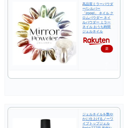
高品質ミラーパウダ
ー/シルバー
「irogel」 ネイル ク
ロムパウダー ネイ
ルパウダー ミラー
ネイル おうち時間
ジェルネイル
楽
天
で
購
入
ジェルネイルを艶や
かに仕上げるノーワ
イプトップジェル