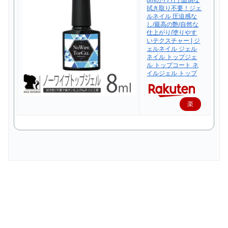
8mlが777円 面倒な
拭き取り不要！ジェ
ルネイル 圧迫感な
し/最高の艶/自然な
仕上がり/塗りやす
いテクスチャー | ジ
ェルネイル ジェル
ネイル トップジェ
ル トップコート ネ
イルジェル トップ
楽
天
で
購
入