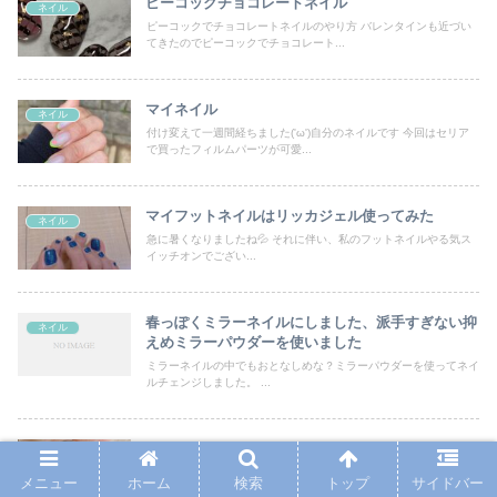
ピーコックチョコレートネイル
ネイル
ピーコックでチョコレートネイルのやり方 バレンタインも近づい
てきたのでピーコックでチョコレート...
マイネイル
ネイル
付け変えて一週間経ちました('ω')自分のネイルです 今回はセリア
で買ったフィルムパーツが可愛...
マイフットネイルはリッカジェル使ってみた
ネイル
急に暑くなりましたね💦 それに伴い、私のフットネイルやる気ス
イッチオンでござい...
春っぽくミラーネイルにしました、派手すぎない抑
ネイル
えめミラーパウダーを使いました
ミラーネイルの中でもおとなしめな？ミラーパウダーを使ってネイ
ルチェンジしました。 ...
ハート忍ばせネイル♡
ネイル
メニュー
ホーム
検索
トップ
サイドバー