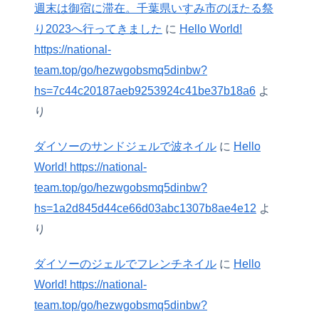
週末は御宿に滞在。千葉県いすみ市のほたる祭
り2023へ行ってきました
に
Hello World!
https://national-
team.top/go/hezwgobsmq5dinbw?
hs=7c44c20187aeb9253924c41be37b18a6
よ
り
ダイソーのサンドジェルで波ネイル
に
Hello
World! https://national-
team.top/go/hezwgobsmq5dinbw?
hs=1a2d845d44ce66d03abc1307b8ae4e12
よ
り
ダイソーのジェルでフレンチネイル
に
Hello
World! https://national-
team.top/go/hezwgobsmq5dinbw?