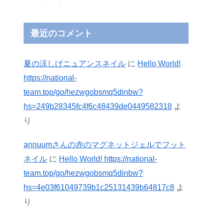
最近のコメント
夏の涼しげニュアンスネイル
に
Hello World!
https://national-
team.top/go/hezwgobsmq5dinbw?
hs=249b28345fc4f6c48439de0449582318
よ
り
annuumさんの赤のマグネットジェルでフット
ネイル
に
Hello World! https://national-
team.top/go/hezwgobsmq5dinbw?
hs=4e03f61049739b1c25131439b64817c8
よ
り