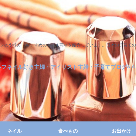
ンのやり方・おすすめのネイル商材を紹介しています。日々の子育ての
ルフネイル好き主婦・アイリスト主婦・子育てブログ^ ^
ネイル
食べもの
お出かけ