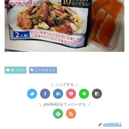
食べもの
ミールキット
シェアする
phk96461をフォローする
phk96461