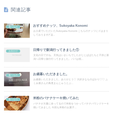
関連記事
おすすめナッツ、Sukoyaka Konomi
食べもの
お土産でいただいたSukoyaka Konomi こちらのナッツにドはまり
しております(*´Д...
日帰りで新潟行ってきました①
お出かけ
文化の日ですね、天気はいまいちでしたがじじばばたちと子供と新
潟へ日帰り旅行行ってきました。パパは祝...
お歳暮いただきました。
食べもの
お歳暮いただきました、ありがとう♡ 大好きなものばかり♡♡ ふ
くみ屋さんの角煮まんじゅうとぶ...
米粉のバナナケーキ焼いてみた
食べもの
バナナが大量に余ってるので米粉をつかってバナナパウンドケーキ
焼いてみました 今回も米粉のお菓子...