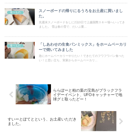
スノーボードの帰りにるうろをお土産に買いまし
食べもの
た。
先週末スノーボードをしに2泊3日で上越国際スキー場へいってき
ました。 雪は春の雪で、だいぶ重...
「しあわせの生食パンミックス」をホームベーカリ
食べもの
ーで焼いてみました
急にホームベーカリーやりたい！できたてのフワフワパン食べた
い！と思い立ち、実家からホームベーカリ...
ららぽーと柏の葉の宝島がブラックフラ
イデーイベント、UFOキャッチャーで地
球グミ取ったどー！
すいーとぽてとという、お土産いただき
ました。