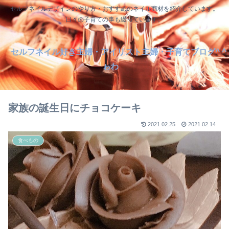
セルフネイルデザインのやり方・おすすめのネイル商材を紹介しています。
日々の子育ての事も綴っています。
セルフネイル好き主婦・アイリスト主婦・子育てブログ^ ^
ゎわ
家族の誕生日にチョコケーキ
2021.02.25
2021.02.14
食べもの