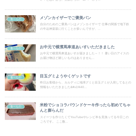
メゾンカイザーでご褒美パン
食べもの
自分のためのご褒美パンはメゾンカイザーで 仕事の関係で地下鉄
の牛込神楽坂に行くことが多いんですが、...
お中元で横濱馬車道あいすいただきました
食べもの
お中元で横濱馬車道あいすが届きました～！！ 暑い日のアイスの
お届け物ほど嬉しいものはありません...
目玉グミようやくゲットです
食べもの
昨日お客様から、カルディに地球グミと目玉グミが入荷してるとの
情報をいただきました&#x1f440...
米粉でショコラパウンドケーキ作ったら初めてちゃ
食べもの
んと膨らんだ
スイーツを作りたくてYouTubeやレシピ本を見漁ってる今日この
ごろです。 ここ数...