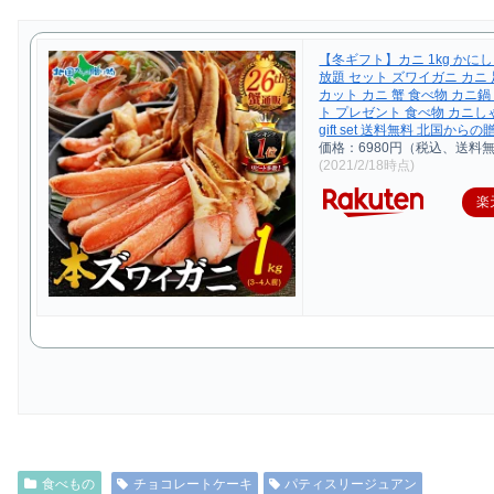
【冬ギフト】カニ 1kg かに
放題 セット ズワイガニ カニ
カット カニ 蟹 食べ物 カニ鍋
ト プレゼント 食べ物 カニし
gift set 送料無料 北国から
価格：6980円（税込、送料無
(2021/2/18時点)
楽
食べもの
チョコレートケーキ
パティスリージュアン