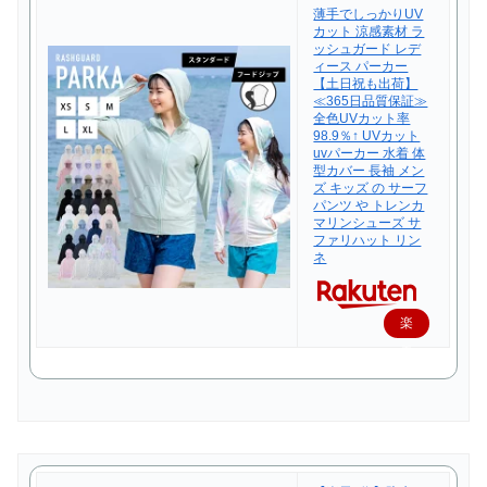
薄手でしっかりUV
カット 涼感素材 ラ
ッシュガード レデ
ィース パーカー
【土日祝も出荷】
≪365日品質保証≫
全色UVカット率
98.9％↑ UVカット
uvパーカー 水着 体
型カバー 長袖 メン
ズ キッズ の サーフ
パンツ や トレンカ
マリンシューズ サ
ファリハット リン
ネ
楽
天
で
購
入