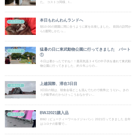
た。 コストコ同様、I...
本日もわんわんランドへ
お出かけ
朝10:00の開園に間に合うように家を出発しました。 前回の訪問か
ら1週間しかたっ...
猛暑の日に東武動物公園に行ってきました パート
お出かけ
①
今日は暑かったですね！！最高気温３４℃の中子供を連れて東武動
物公園に行ってきました、約５年ぶりの...
上越国際、滞在3日目
お出かけ
3日目の朝は、朝食会場どこも混んでたので桃李(とうり)へ。きの
う夕飯早めだからけっこうおなかすい...
BWJ2021購入品
お出かけ
BWJ（ビューティーワールドジャパン）2021行ってきました 去年
はコロナの影響で...