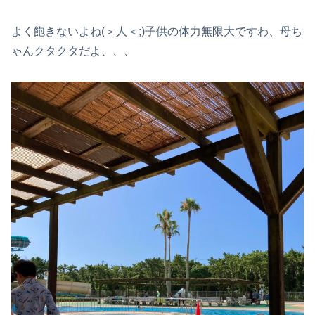
よく飽きないよね(＞人＜;)子供の体力無限大ですわ、母ち
ゃんクタクタだよ、、、